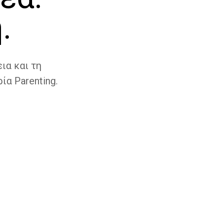
.
ια και τη
ία Parenting.