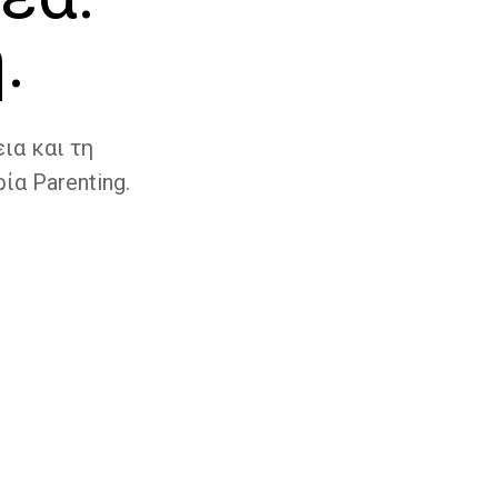
.
ια και τη
ία Parenting.