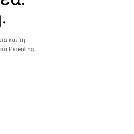
.
ια και τη
ία Parenting.