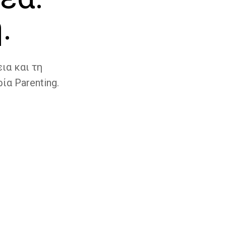
.
ια και τη
ία Parenting.