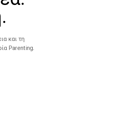
.
ια και τη
ία Parenting.