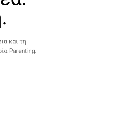
.
ια και τη
ία Parenting.