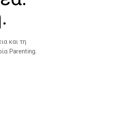
.
ια και τη
ία Parenting.