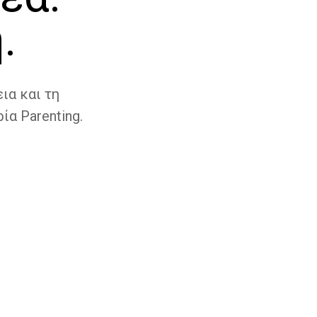
.
ια και τη
ία Parenting.