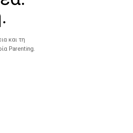
.
ια και τη
ία Parenting.