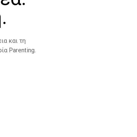
.
ια και τη
ία Parenting.