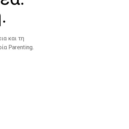
.
ια και τη
ία Parenting.