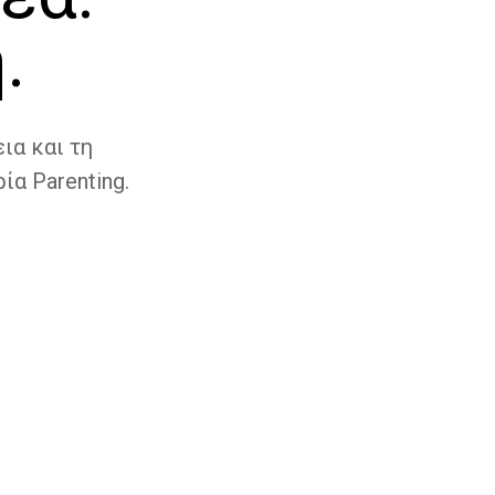
.
ια και τη
ία Parenting.