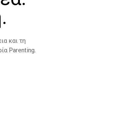
.
ια και τη
ία Parenting.