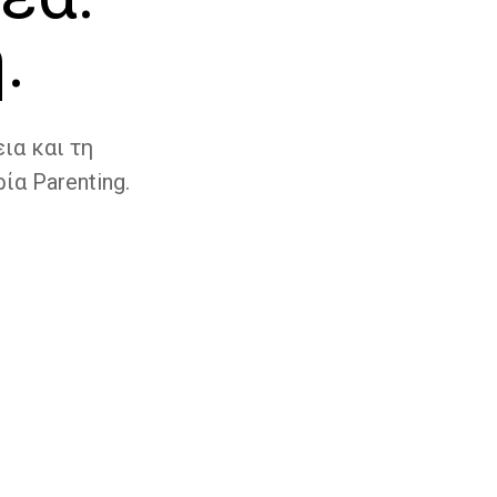
.
ια και τη
ία Parenting.