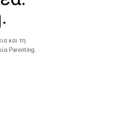
.
ια και τη
ία Parenting.