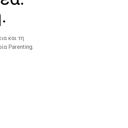
.
ια και τη
ία Parenting.