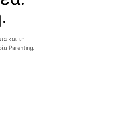
.
ια και τη
ία Parenting.