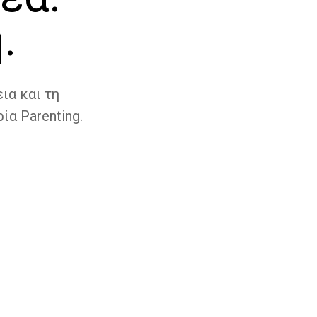
.
ια και τη
ία Parenting.