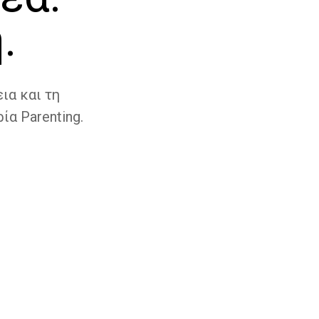
.
ια και τη
ία Parenting.