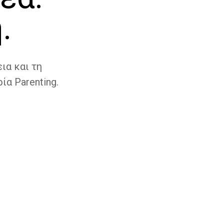
.
ια και τη
ία Parenting.