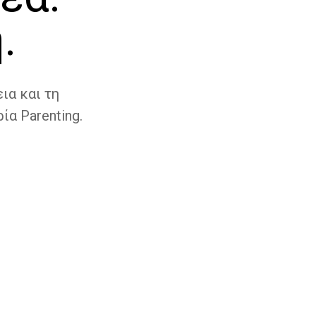
.
ια και τη
ία Parenting.