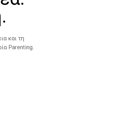
.
ια και τη
ία Parenting.