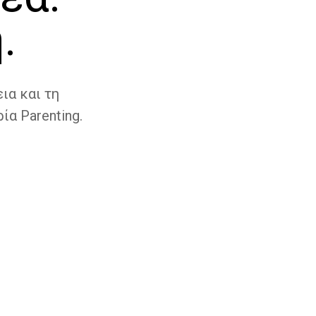
.
ια και τη
ία Parenting.