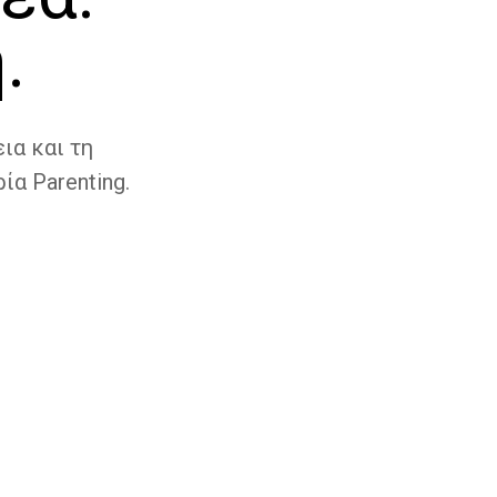
.
ια και τη
ία Parenting.