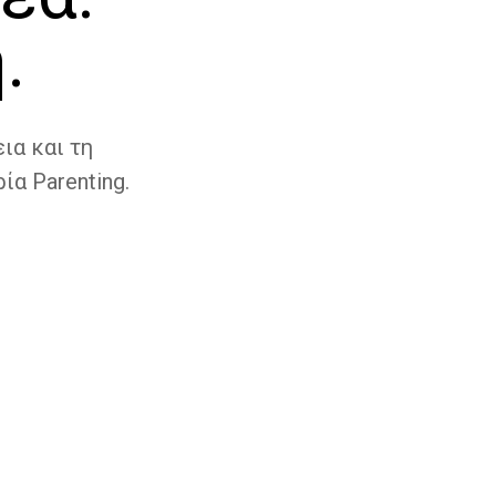
.
ια και τη
ία Parenting.