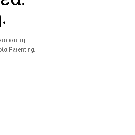
.
ια και τη
ία Parenting.