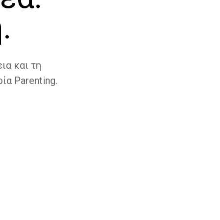
.
ια και τη
ία Parenting.