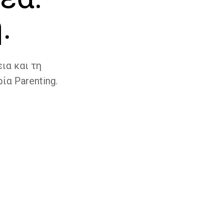
.
ια και τη
ία Parenting.