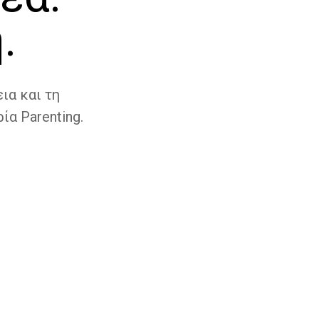
.
ια και τη
ία Parenting.