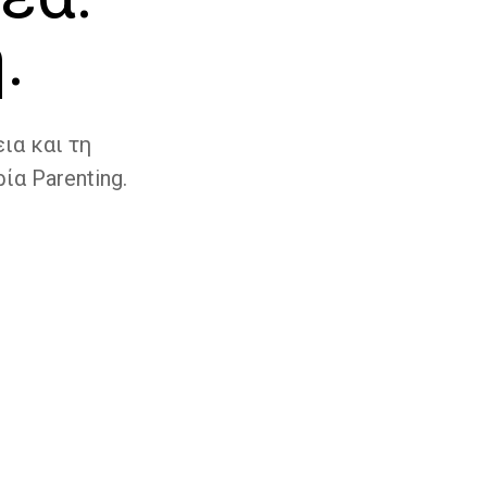
.
ια και τη
ία Parenting.