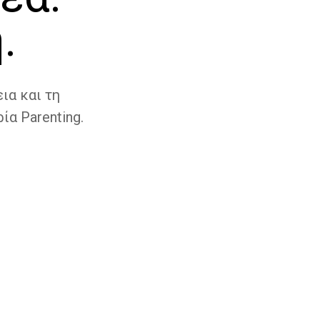
.
ια και τη
ία Parenting.