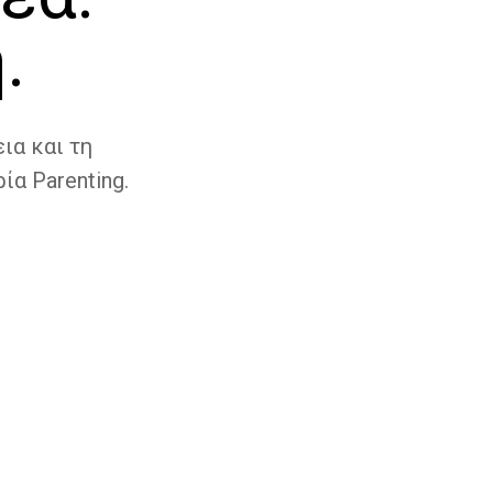
.
ια και τη
ία Parenting.