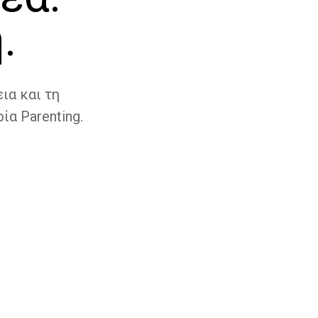
.
ια και τη
ία Parenting.