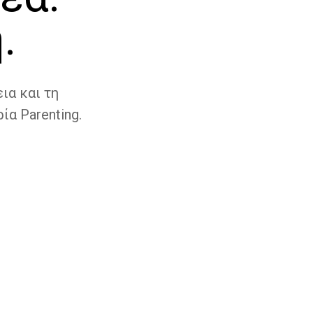
.
ια και τη
ία Parenting.