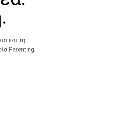
.
ια και τη
ία Parenting.