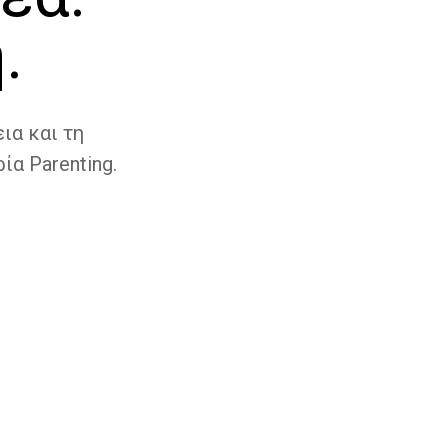
.
ια και τη
ία Parenting.