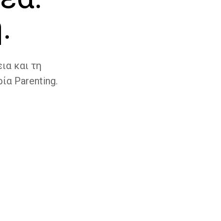
.
ια και τη
ία Parenting.