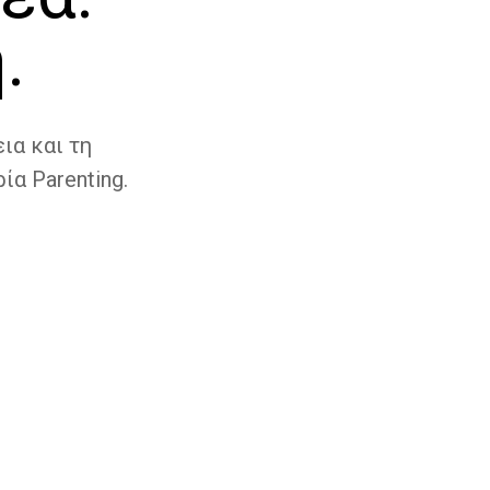
.
ια και τη
ία Parenting.