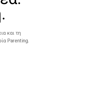
.
ια και τη
ία Parenting.