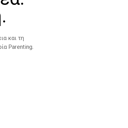
.
ια και τη
ία Parenting.