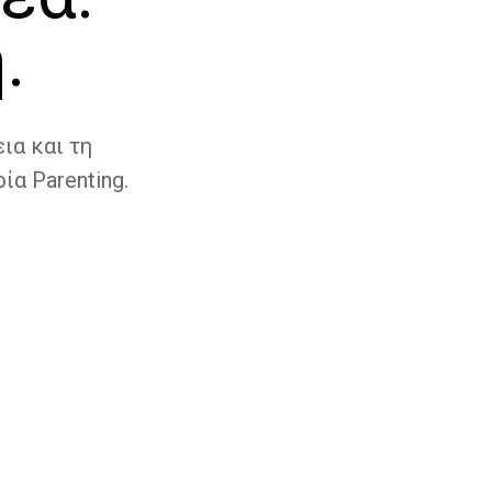
.
ια και τη
ία Parenting.