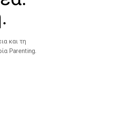
.
ια και τη
ία Parenting.