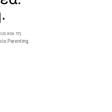
.
ια και τη
ία Parenting.