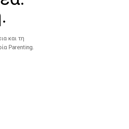
.
ια και τη
ία Parenting.