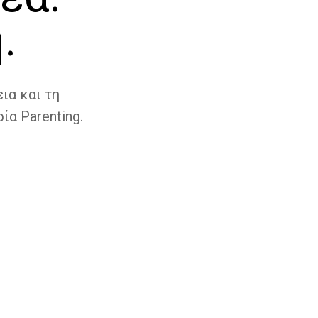
.
ια και τη
ία Parenting.