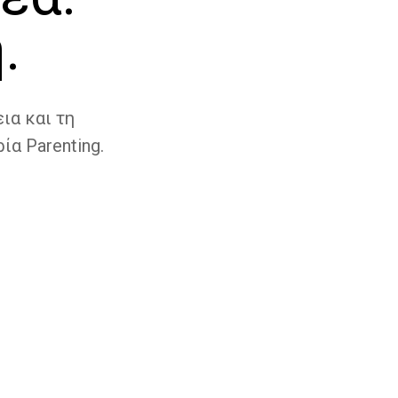
.
ια και τη
ία Parenting.