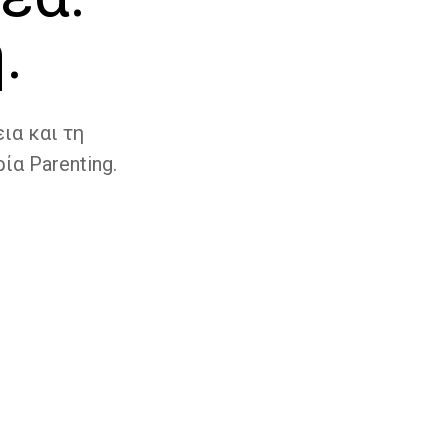
.
ια και τη
ία Parenting.