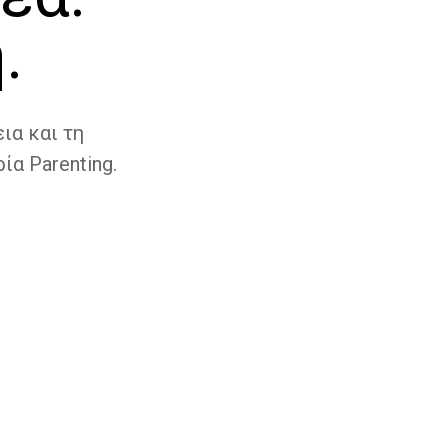
.
ια και τη
ία Parenting.