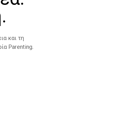
.
ια και τη
ία Parenting.