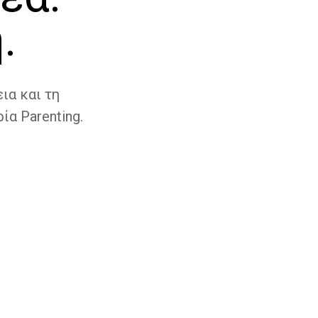
.
ια και τη
ία Parenting.